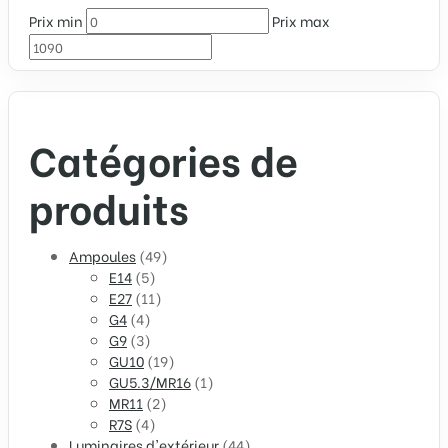
Prix min
Prix max
Catégories de
produits
Ampoules
(49)
E14
(5)
E27
(11)
G4
(4)
G9
(3)
GU10
(19)
GU5.3/MR16
(1)
MR11
(2)
R7S
(4)
Luminaires d'extérieur
(44)