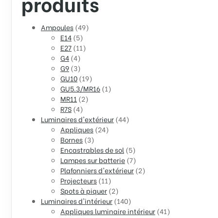
produits
Ampoules
(49)
E14
(5)
E27
(11)
G4
(4)
G9
(3)
GU10
(19)
GU5.3/MR16
(1)
MR11
(2)
R7S
(4)
Luminaires d'extérieur
(44)
Appliques
(24)
Bornes
(3)
Encastrables de sol
(5)
Lampes sur batterie
(7)
Plafonniers d'extérieur
(2)
Projecteurs
(11)
Spots à piquer
(2)
Luminaires d'intérieur
(140)
Appliques luminaire intérieur
(41)