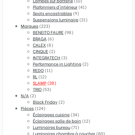
Lampes sur batterie
(10)
Plafonniers d'intérieur
(41)
Spots encastrables
(9)
Suspensions luminaire
(21)
Marques
(223)
BENEITO FAURE
(98)
BRAGA
(6)
CALEX
(8)
CINQUE
(2)
INTEGRATECH
(3)
Performance in Lighting
(2)
REDO
(11)
RL
(12)
SLAMP
(28)
TRIO
(53)
N/A
(2)
Black Friday
(2)
Pièces
(124)
Éclairages cuisine
(34)
Éclairages salle de bain
(12)
Luminaires bureau
(71)
Luminaires chambre à coucher
(80)