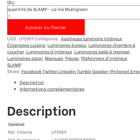
Qty:
quantité de SLAMP - La Vie Multigreen
Ajouter Au Panier
UGS :
LP1589
Catégories :
Appliques luminaire intérieur
,
Éclairages cuisine
,
Luminaires bureau
,
Luminaires chambre à
coucher
,
Luminaires d'intérieur
,
Luminaires salle à manger
,
Luminaires salon
,
Marques
,
Pièces
,
Plafonniers d'intérieur
,
SLAMP
Share:
Facebook
Twitter
Linkedin
Tumblr
Google+
Pinterest
Emai
Description
Informations complémentaires
Description
Général
Ref. interne
LP1589
Ref. fournisseur
LAV78PLF0002VM000