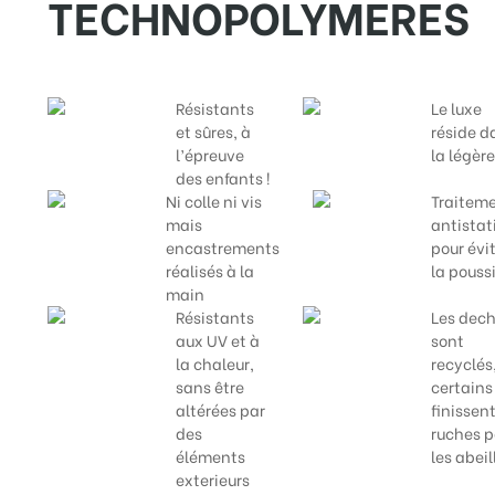
TECHNOPOLYMERES
Résistants
Le luxe
et sûres, à
réside d
l’épreuve
la légèr
des enfants !
Ni colle ni vis
Traitem
mais
antistat
encastrements
pour évi
réalisés à la
la pouss
main
Résistants
Les dech
aux UV et à
sont
la chaleur,
recyclés
sans être
certains
altérées par
finissen
des
ruches p
éléments
les abeil
exterieurs