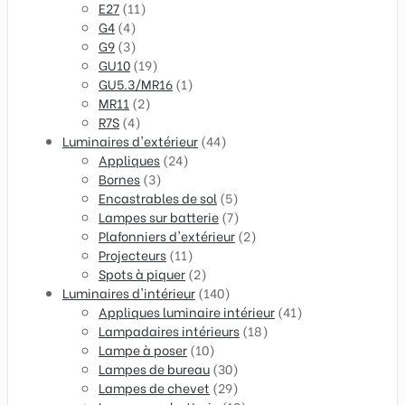
E27
(11)
G4
(4)
G9
(3)
GU10
(19)
GU5.3/MR16
(1)
MR11
(2)
R7S
(4)
Luminaires d'extérieur
(44)
Appliques
(24)
Bornes
(3)
Encastrables de sol
(5)
Lampes sur batterie
(7)
Plafonniers d'extérieur
(2)
Projecteurs
(11)
Spots à piquer
(2)
Luminaires d'intérieur
(140)
Appliques luminaire intérieur
(41)
Lampadaires intérieurs
(18)
Lampe à poser
(10)
Lampes de bureau
(30)
Lampes de chevet
(29)